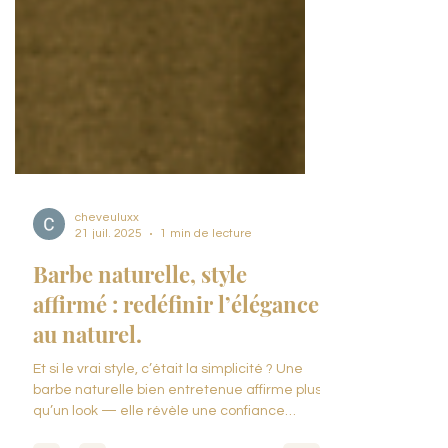
cheveuluxx
21 juil. 2025
1 min de lecture
Barbe naturelle, style
affirmé : redéfinir l’élégance
au naturel.
Et si le vrai style, c’était la simplicité ? Une
barbe naturelle bien entretenue affirme plus
qu’un look — elle révèle une confiance